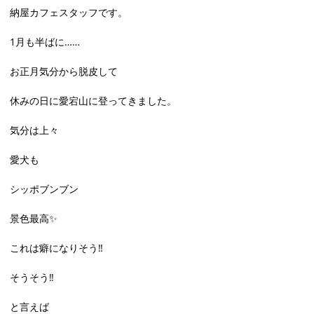
納屋カフェスタッフです。
1月も半ばに……
お正月気分から脱皮して
休みの日に愛宕山に登ってきました。
気分は上々
愛犬も
シッポブンブン
景色最高✨
これは癖になりそう‼️
そうそう‼️
と言えば