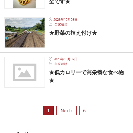
全です★
2023年10月08日
自家栽培
★野菜の植え付け★
2023年10月07日
自家栽培
★低カロリーで高栄養な食べ物
★
1
Next ›
6